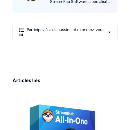
StreamFab Software, spécialisé
dans la technologie de streaming
et les logiciels multimédias. Il est
titulaire d’un master en études de
communication de l’Université de
Participez à la discussion et exprimez-vous
New York et possède plus de sept
ici
ans d’expérience dans la
rédaction, l’édition et la traduction
de contenus sur les médias
numériques. Jacob est reconnu
pour rendre accessibles des
sujets complexes liés au
streaming. Pendant son temps
Articles liés
libre, il aime la photographie
animalière et de la nature.