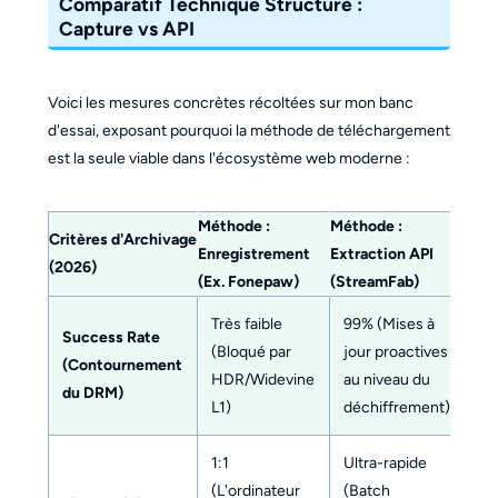
Comparatif Technique Structuré :
Capture vs API
Voici les mesures concrètes récoltées sur mon banc
d'essai, exposant pourquoi la méthode de téléchargement
est la seule viable dans l'écosystème web moderne :
Méthode :
Méthode :
Critères d'Archivage
Enregistrement
Extraction API
(2026)
(Ex. Fonepaw)
(StreamFab)
Très faible
99% (Mises à
Success Rate
(Bloqué par
jour proactives
(Contournement
HDR/Widevine
au niveau du
du DRM)
L1)
déchiffrement)
1:1
Ultra-rapide
(L'ordinateur
(Batch