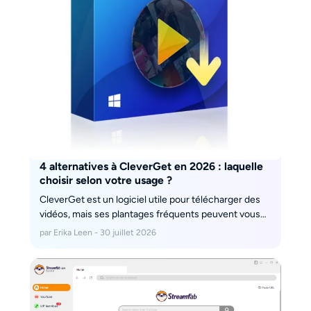
4 alternatives à CleverGet en 2026 : laquelle
choisir selon votre usage ?
CleverGet est un logiciel utile pour télécharger des
vidéos, mais ses plantages fréquents peuvent vous
pousser à chercher une alternative décente et fiable
par Erika Leen - 30 juillet 2026
à CleverGet. Découvrons-les.