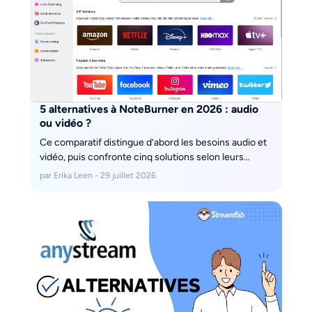
5 alternatives à NoteBurner en 2026 : audio
ou vidéo ?
Ce comparatif distingue d’abord les besoins audio et
vidéo, puis confronte cinq solutions selon leurs
formats, leur essai et leur niveau d’automatisation. Il
par Erika Leen - 29 juillet 2026
aide à choisir entre conversion musicale,
téléchargement vidéo ponctuel et gestion régulière
d’une vidéothèque.