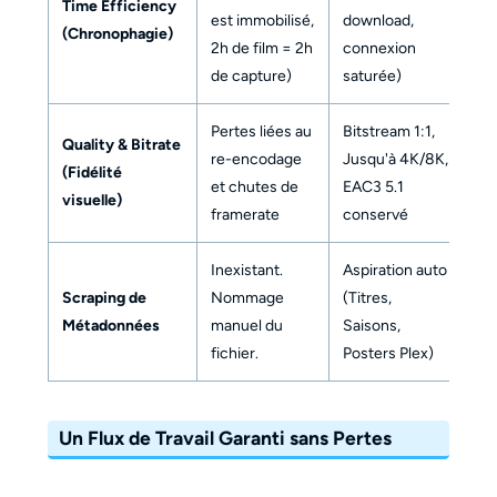
Time Efficiency
est immobilisé,
download,
(Chronophagie)
2h de film = 2h
connexion
de capture)
saturée)
Pertes liées au
Bitstream 1:1,
Quality & Bitrate
re-encodage
Jusqu'à 4K/8K,
(Fidélité
et chutes de
EAC3 5.1
visuelle)
framerate
conservé
Inexistant.
Aspiration auto
Scraping de
Nommage
(Titres,
Métadonnées
manuel du
Saisons,
fichier.
Posters Plex)
Un Flux de Travail Garanti sans Pertes