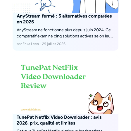
AnyStream fermé : 5 alternatives comparées
en 2026
AnyStream ne fonctionne plus depuis juin 2024. Ce
comparatif examine cinq solutions actives selon leur
méthode, la qualité disponible par service, les
par Erika Leen - 29 juillet 2026
systèmes compatibles et le modèle de coût. Il aide à
choisir entre StreamFab, PlayOn, StreamGaGa,
CleverGet et Audials One sans confondre
téléchargement, réencodage et enregistrement.
TunePat Netflix Video Downloader : avis
2026, prix, qualité et limites