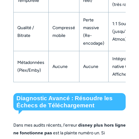
Temporelle
réel)
(très rapide)
Perte
1:1 Source
Qualité /
Compressé
massive
(jusqu'à 4K /
Bitrate
mobile
(Re-
Atmos)
encodage)
Intégration
Métadonnées
Aucune
Aucune
native (NFO,
(Plex/Emby)
Affiches)
Diagnostic Avancé : Résoudre les
Échecs de Téléchargement
Dans mes audits récents, l'erreur
disney plus hors ligne
ne fonctionne pas
est la plainte numéro un. Si