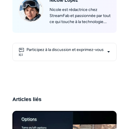
Nicole Lopez
Nicole est rédactrice chez
StreamFab et passionnée par tout
ce qui touche à la technologie.
Elle est diplômée de l’Université
de Californie à Los Angeles
(UCLA), où elle a acquis une
solide formation académique en
Participez à la discussion et exprimez-vous
technologie et médias
ici
numériques. Grâce à sa
connaissance approfondie du
streaming et des dernières
tendances numériques, Nicole
excelle à rendre les sujets
techniques complexes faciles à
comprendre pour les lecteurs. En
Articles liés
dehors du travail, elle est une
skieuse passionnée, et son rêve
est de skier un jour sur le Mont
Blanc.