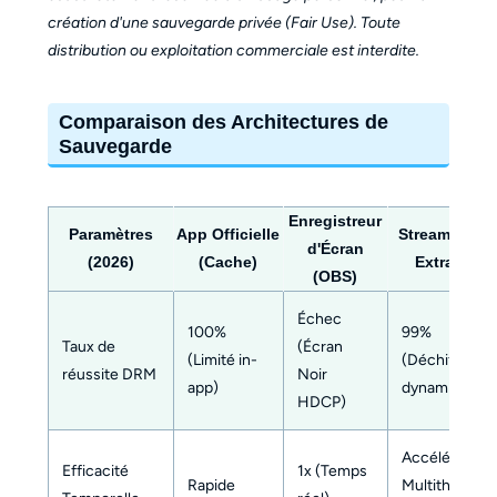
création d'une sauvegarde privée (Fair Use). Toute
distribution ou exploitation commerciale est interdite.
Comparaison des Architectures de
Sauvegarde
Enregistreur
Paramètres
App Officielle
StreamFab (
d'Écran
(2026)
(Cache)
Extraction
(OBS)
Échec
100%
99%
Taux de
(Écran
(Limité in-
(Déchiffreme
réussite DRM
Noir
app)
dynamique)
HDCP)
Accélération
Efficacité
1x (Temps
Rapide
Multithread