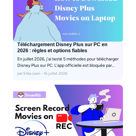
Téléchargement Disney Plus sur PC en
2026 : règles et options fiables
En juillet 2026, j'ai testé 5 méthodes pour télécharger
Disney Plus sur PC. L'app officielle est bloquée par
HDCP 2.2. StreamFab Disney extrait des MP4
par Erika Leen - 16 juillet 2026
permanents en 1080p. Guide complet avec
dépannage Erreur 75.