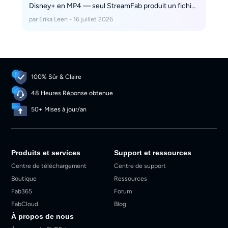
Disney+ en MP4 — seul StreamFab produit un fichier
4K permanent avec audio EAC3 5.1. Guide complet
par Erika Leen - 16 juillet 2026
avec comparatif HDCP, sous-titres et compatibilité
Plex.
100% Sûr & Claire
48 Heures Réponse obtenue
50+ Mises à jour/an
Produits et services
Support et ressources
Centre de téléchargement
Centre de support
Boutique
Ressources
Fab365
Forum
FabCloud
Blog
À propos de nous