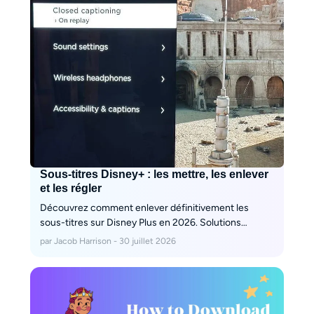
Sous-titres Disney+ : les mettre, les enlever
et les régler
Découvrez comment enlever définitivement les
sous-titres sur Disney Plus en 2026. Solutions
techniques pour corriger le problème de
par Jacob Harrison - 30 juillet 2026
désynchronisation, changer la langue sur TV, et
extraire des fichiers SRT purs pour vos archives
locales.