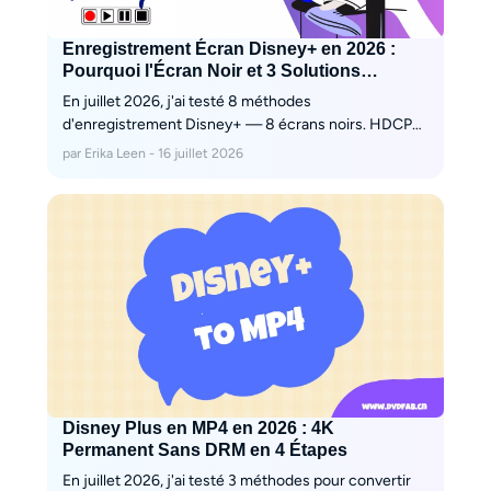
Enregistrement Écran Disney+ en 2026 :
Pourquoi l'Écran Noir et 3 Solutions
Testées
En juillet 2026, j'ai testé 8 méthodes
d'enregistrement Disney+ — 8 écrans noirs. HDCP
2.2 bloque tout. Découvrez pourquoi et comment
par Erika Leen - 16 juillet 2026
StreamFab contourne HDCP pour obtenir un MP4 4K
permanent sans capture d'écran.
Disney Plus en MP4 en 2026 : 4K
Permanent Sans DRM en 4 Étapes
En juillet 2026, j'ai testé 3 méthodes pour convertir