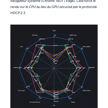
navigateur système (Chrome 140+ / Edge). Cela force le
rendu sur le CPU au lieu du GPU sécurisé par le protocole
HDCP 2.3.