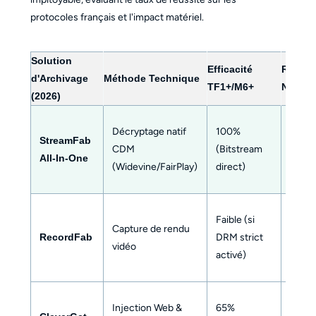
impitoyable, évaluant le taux de réussite sur les
protocoles français et l'impact matériel.
Solution
Efficacité
Risque
d'Archivage
Méthode Technique
TF1+/M6+
Noir (
(2026)
Décryptage natif
100%
0%
StreamFab
CDM
(Bitstream
(Trai
All-In-One
(Widevine/FairPlay)
direct)
hors 
Élevé
Faible (si
Capture de rendu
(Confl
RecordFab
DRM strict
vidéo
Accél
activé)
Matéri
Injection Web &
65%