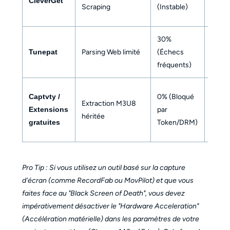
CleverGet
Modé
Scraping
(Instable)
30%
Tunepat
Parsing Web limité
(Échecs
Modé
fréquents)
N/A (
Captvty /
0% (Bloqué
Extraction M3U8
de la
Extensions
par
héritée
requê
gratuites
Token/DRM)
403)
Pro Tip : Si vous utilisez un outil basé sur la capture
d'écran (comme RecordFab ou MovPilot) et que vous
faites face au "Black Screen of Death", vous devez
impérativement désactiver le "Hardware Acceleration"
(Accélération matérielle) dans les paramètres de votre