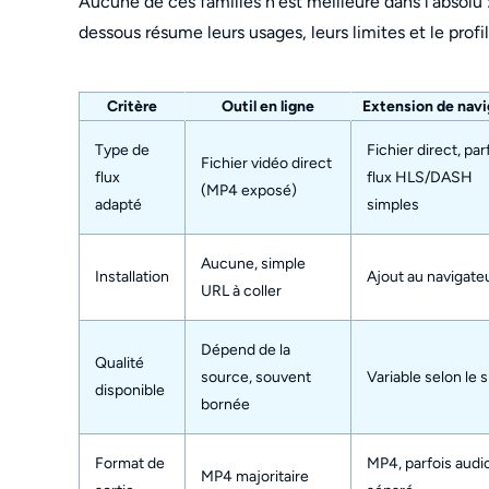
Aucune de ces familles n'est meilleure dans l'absolu :
dessous résume leurs usages, leurs limites et le profil
Critère
Outil en ligne
Extension de navi
Type de
Fichier direct, par
Fichier vidéo direct
flux
flux HLS/DASH
(MP4 exposé)
adapté
simples
Aucune, simple
Installation
Ajout au navigate
URL à coller
Dépend de la
Qualité
source, souvent
Variable selon le s
disponible
bornée
Format de
MP4, parfois audi
MP4 majoritaire