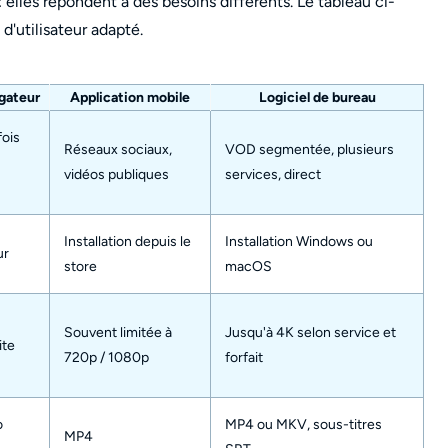
 elles répondent à des besoins différents. Le tableau ci-
 d'utilisateur adapté.
gateur
Application mobile
Logiciel de bureau
fois
Réseaux sociaux,
VOD segmentée, plusieurs
vidéos publiques
services, direct
Installation depuis le
Installation Windows ou
ur
store
macOS
Souvent limitée à
Jusqu'à 4K selon service et
ite
720p / 1080p
forfait
o
MP4 ou MKV, sous-titres
MP4