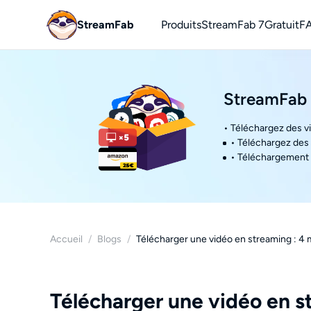
StreamFab
Produits
StreamFab 7
Gratuit
F
YouT
Téléch
StreamFab 
• Téléchargez des v
• Téléchargez des 
• Téléchargement p
Accueil
/
Blogs
/
Télécharger une vidéo en streaming : 4 
Télécharger une vidéo en s