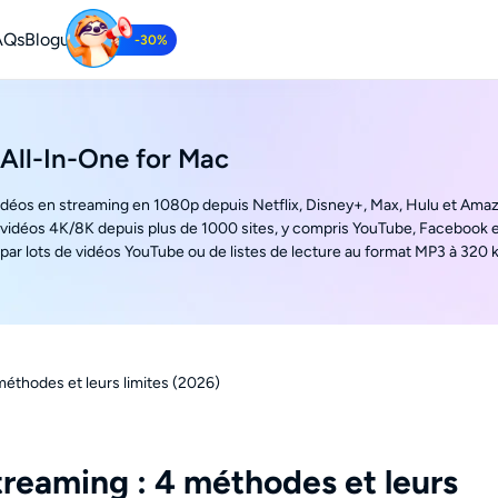
AQs
Bloguer
-30%
ube Downloader
argez des vidéos YouTube gratuitement.
All-In-One for Mac
idéos en streaming en 1080p depuis Netflix, Disney+, Max, Hulu et Ama
vidéos 4K/8K depuis plus de 1000 sites, y compris YouTube, Facebook e
ar lots de vidéos YouTube ou de listes de lecture au format MP3 à 320 k
méthodes et leurs limites (2026)
treaming : 4 méthodes et leurs