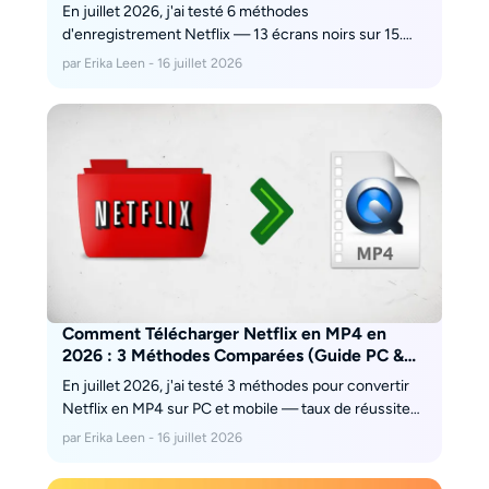
En juillet 2026, j'ai testé 6 méthodes
d'enregistrement Netflix — 13 écrans noirs sur 15.
Comprenez HDCP 2.2, Widevine L3 et découvrez
par Erika Leen - 16 juillet 2026
pourquoi seul StreamFab génère un MP4 1080p avec
audio EAC3 sans capture d'écran.
Comment Télécharger Netflix en MP4 en
2026 : 3 Méthodes Comparées (Guide PC &
Mobile)
En juillet 2026, j'ai testé 3 méthodes pour convertir
Netflix en MP4 sur PC et mobile — taux de réussite
DRM, qualité 1080p, expiration NFV et risque écran
par Erika Leen - 16 juillet 2026
noir. Seule une méthode garantit un fichier MP4
permanent sans DRM résiduel.