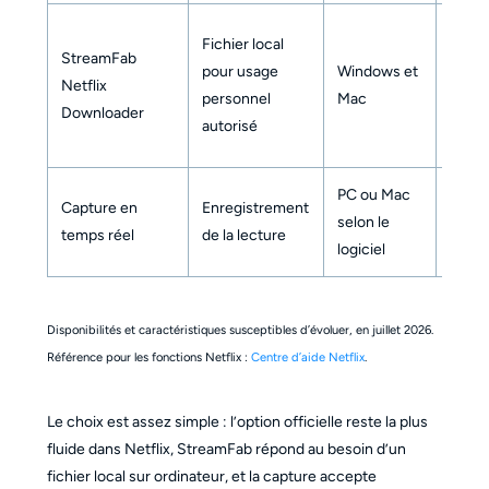
Fichier local
StreamFab
pour usage
Windows et
MP4 
Netflix
personnel
Mac
MKV
Downloader
autorisé
PC ou Mac
Capture en
Enregistrement
Selon
selon le
temps réel
de la lecture
logici
logiciel
Disponibilités et caractéristiques susceptibles d’évoluer, en juillet 2026.
Référence pour les fonctions Netflix :
Centre d’aide Netflix
.
Le choix est assez simple : l’option officielle reste la plus
fluide dans Netflix, StreamFab répond au besoin d’un
fichier local sur ordinateur, et la capture accepte