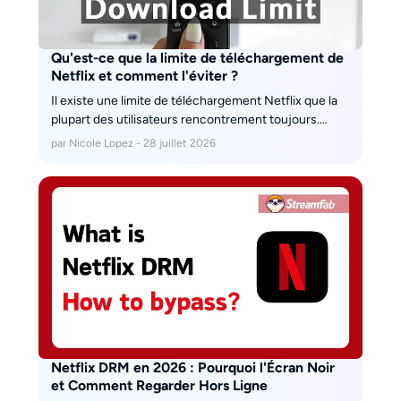
Qu'est-ce que la limite de téléchargement de
Netflix et comment l'éviter ?
Il existe une limite de téléchargement Netflix que la
plupart des utilisateurs rencontrement toujours.
Aujourd'hui, dans cet article, nous allons examiner
par Nicole Lopez - 28 juillet 2026
cette limite et apporter la solution ultime à ces
problèmes. Lisez ci-dessous pour en savoir plus.
Netflix DRM en 2026 : Pourquoi l'Écran Noir
et Comment Regarder Hors Ligne