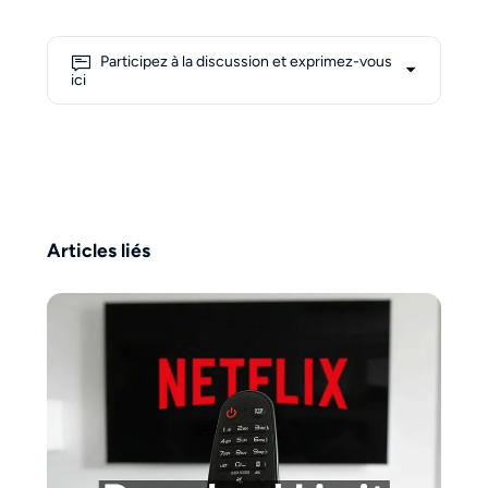
technologies de streaming en
coulisses. Avec une
compréhension croissante des
Participez à la discussion et exprimez-vous
formats tels que m3u8 et mpd,
ici
elle aborde ces concepts
complexes avec une perspective
d’apprentie, visant à les rendre
plus accessibles aux utilisateurs
du quotidien. Son écriture
combine exploration personnelle
et conseils pratiques, en mettant
Articles liés
l’accent sur la transformation des
connaissances techniques en
informations claires et faciles à
comprendre. En dehors de ses
intérêts professionnels, Erika
croit que la créativité s’exprime le
mieux avec l’aide du café — 1 à 2
tasses par jour sont son rituel
incontournable.