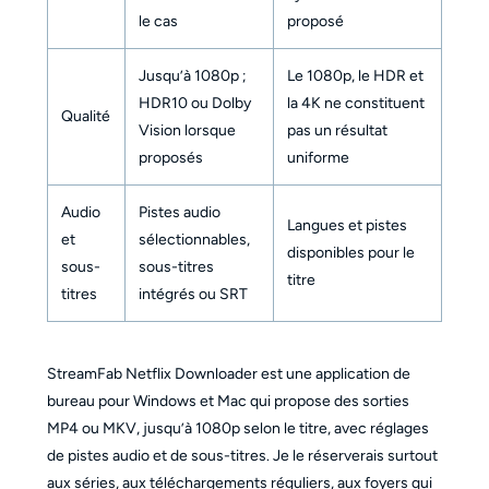
le cas
proposé
Jusqu’à 1080p ;
Le 1080p, le HDR et
HDR10 ou Dolby
la 4K ne constituent
Qualité
Vision lorsque
pas un résultat
proposés
uniforme
Audio
Pistes audio
Langues et pistes
et
sélectionnables,
disponibles pour le
sous-
sous-titres
titre
titres
intégrés ou SRT
StreamFab Netflix Downloader est une application de
bureau pour Windows et Mac qui propose des sorties
MP4 ou MKV, jusqu’à 1080p selon le titre, avec réglages
de pistes audio et de sous-titres. Je le réserverais surtout
aux séries, aux téléchargements réguliers, aux foyers qui