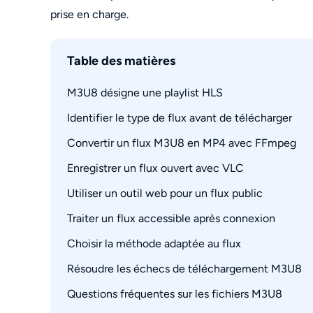
prise en charge.
Table des matières
M3U8 désigne une playlist HLS
Identifier le type de flux avant de télécharger
Playlist, segments et fichier final
Convertir un flux M3U8 en MP4 avec FFmpeg
Trouver l’URL M3U8 dans le navigateur
Reconnaître un flux ouvert, authentifié ou pro
Enregistrer un flux ouvert avec VLC
Commande sans réencodage pour un flux ouve
Erreurs 403, segments manquants et formats 
Utiliser un outil web pour un flux public
Procédure dans le menu Média
Limites de VLC selon le flux
Traiter un flux accessible après connexion
Traitement local ou serveur distant
Choisir la méthode adaptée au flux
Flux compatibles avec le navigateur intégré
Qualité, pistes audio, sous-titres et lots
Résoudre les échecs de téléchargement M3U8
Comparatif par accès, format et difficulté
Questions fréquentes sur les fichiers M3U8
Lien introuvable ou non détecté