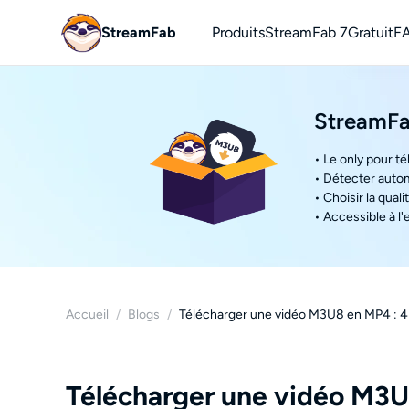
StreamFab
Produits
StreamFab 7
Gratuit
F
YouT
StreamFa
Téléch
• Le only pour t
• Détecter autom
• Choisir la qual
• Accessible à l'
Accueil
/
Blogs
/
Télécharger une vidéo M3U8 en MP4 : 
Télécharger une vidéo M3U