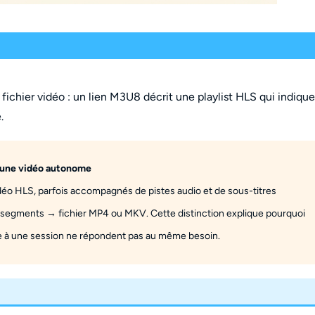
ichier vidéo : un lien M3U8 décrit une playlist HLS qui indique
.
 une vidéo autonome
éo HLS, parfois accompagnés de pistes audio et de sous-titres
 → segments → fichier MP4 ou MKV. Cette distinction explique pourquoi
liée à une session ne répondent pas au même besoin.