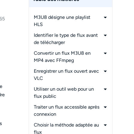
M3U8 désigne une playlist
65
HLS
-
Playlist, segments et fichier
Identifier le type de flux avant
final
de télécharger
n
-
Trouver l’URL M3U8 dans le
Convertir un flux M3U8 en
navigateur
MP4 avec FFmpeg
-
Reconnaître un flux ouvert,
-
Commande sans réencodage
Enregistrer un flux ouvert avec
authentifié ou protégé
pour un flux ouvert
VLC
-
Erreurs 403, segments
de
-
Procédure dans le menu Média
Utiliser un outil web pour un
manquants et formats
dre
-
Limites de VLC selon le flux
flux public
incompatibles
-
Traitement local ou serveur
Traiter un flux accessible après
distant
connexion
-
Flux compatibles avec le
s
Choisir la méthode adaptée au
navigateur intégré
flux