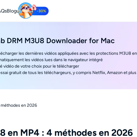
AQs
Bloguer
-30%
ube Downloader
b DRM M3U8 Downloader for Mac
argez des vidéos YouTube gratuitement.
élécharger les dernières vidéos appliquées avec les protections M3U8 e
atiquement les vidéos lues dans le navigateur intégré
ité vidéo de votre choix pour le télécharger
essai gratuit de tous les téléchargeurs, y compris Netflix, Amazon et plus
4 méthodes en 2026
8 en MP4 : 4 méthodes en 2026