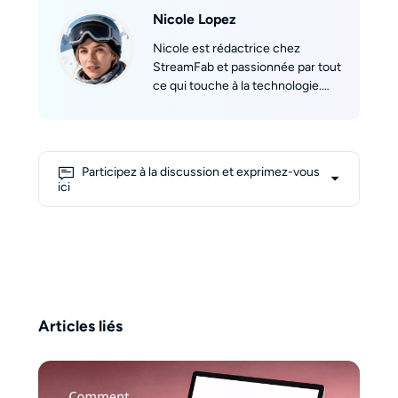
Nicole Lopez
Nicole est rédactrice chez
StreamFab et passionnée par tout
ce qui touche à la technologie.
Elle est diplômée de l’Université
de Californie à Los Angeles
(UCLA), où elle a acquis une
solide formation académique en
Participez à la discussion et exprimez-vous
technologie et médias
ici
numériques. Grâce à sa
connaissance approfondie du
streaming et des dernières
tendances numériques, Nicole
excelle à rendre les sujets
techniques complexes faciles à
comprendre pour les lecteurs. En
Articles liés
dehors du travail, elle est une
skieuse passionnée, et son rêve
est de skier un jour sur le Mont
Blanc.