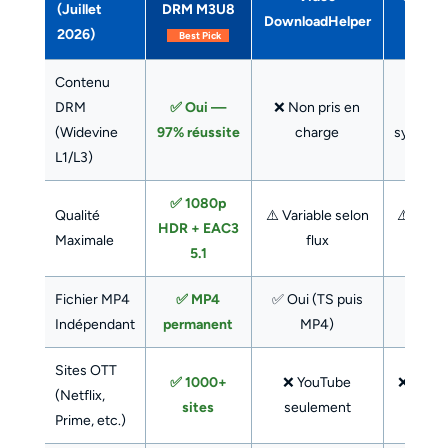
(Juillet
DRM M3U8
DownloadHelper
(En li
2026)
Best Pick
Contenu
DRM
✅ Oui —
❌ Non pris en
❌ Éch
(Widevine
97% réussite
charge
systéma
L1/L3)
✅ 1080p
Qualité
⚠️ Variable selon
⚠️ 720p
HDR + EAC3
Maximale
flux
souve
5.1
Fichier MP4
✅ MP4
✅ Oui (TS puis
✅ Ou
Indépendant
permanent
MP4)
Sites OTT
✅ 1000+
❌ YouTube
❌ Pas d
(Netflix,
sites
seulement
DR
Prime, etc.)