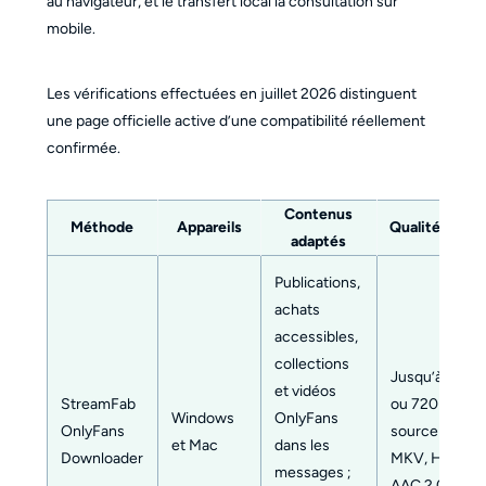
au navigateur, et le transfert local la consultation sur
mobile.
Les vérifications effectuées en juillet 2026 distinguent
une page officielle active d’une compatibilité réellement
confirmée.
Contenus
Méthode
Appareils
Qualité et fo
adaptés
Publications,
achats
accessibles,
collections
Jusqu’à 1080
et vidéos
StreamFab
ou 720p selon
Windows
OnlyFans
OnlyFans
source ; MP4
et Mac
dans les
Downloader
MKV, H.264 e
messages ;
AAC 2.0