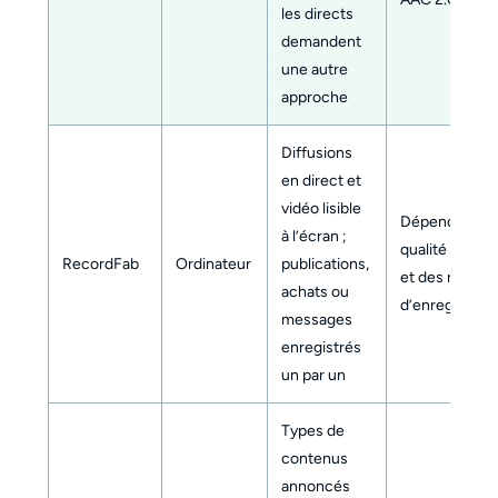
les directs
demandent
une autre
approche
Diffusions
en direct et
vidéo lisible
Dépend de la
à l’écran ;
qualité de lec
RecordFab
Ordinateur
publications,
et des réglag
achats ou
d’enregistre
messages
enregistrés
un par un
Types de
contenus
annoncés