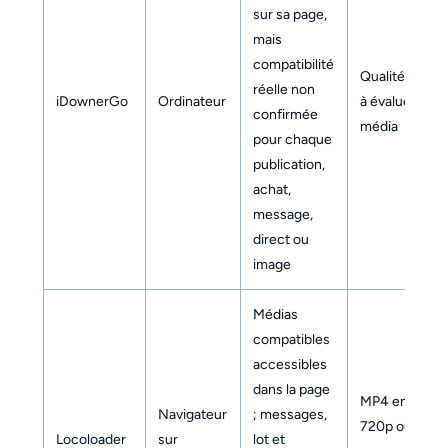
sur sa page,
mais
compatibilité
Qualité et for
réelle non
iDownerGo
Ordinateur
à évaluer selo
confirmée
média
pour chaque
publication,
achat,
message,
direct ou
image
Médias
compatibles
accessibles
dans la page
MP4 en 240p,
Navigateur
; messages,
720p ou quali
Locoloader
sur
lot et