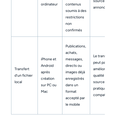
source
ordinateur
contenus
annoncée
soumis à des
restrictions
non
confirmés
Publications,
achats,
Le transfert n
iPhone et
messages,
peut pas
Android
directs ou
Transfert
améliorer la
après
images déjà
d’un fichier
qualité du fich
création
enregistrés
local
source ; MP4
sur PC ou
dans un
pratique pour 
Mac
format
compatibilité
accepté par
le mobile