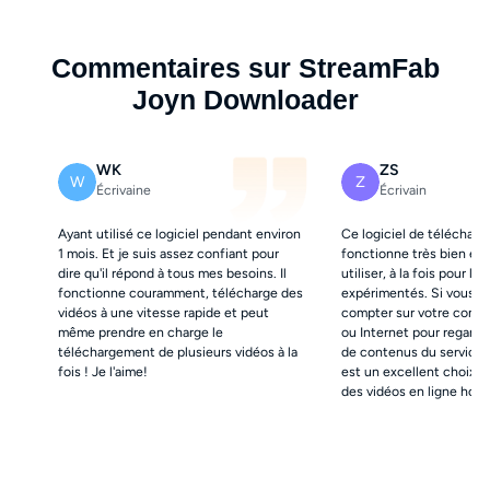
Commentaires sur StreamFab
Joyn Downloader
WK
ZS
W
Z
Écrivaine
Écrivain
Ayant utilisé ce logiciel pendant environ
Ce logiciel de téléchar
1 mois. Et je suis assez confiant pour
fonctionne très bien et e
dire qu'il répond à tous mes besoins. Il
utiliser, à la fois pour le
fonctionne couramment, télécharge des
expérimentés. Si vous n
vidéos à une vitesse rapide et peut
compter sur votre connex
même prendre en charge le
ou Internet pour regarde
téléchargement de plusieurs vidéos à la
de contenus du service,
fois ! Je l'aime!
est un excellent choix p
des vidéos en ligne hors 