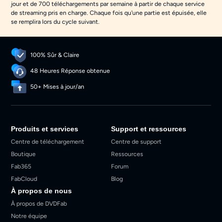
jour et de 700 téléchargements par semaine à partir de chaque service
de streaming pris en charge. Chaque fois qu'une partie est épuisée, elle
se remplira lors du cycle suivant.
100% Sûr & Claire
48 Heures Réponse obtenue
50+ Mises à jour/an
Produits et services
Support et ressources
Centre de téléchargement
Centre de support
Boutique
Ressources
Fab365
Forum
FabCloud
Blog
À propos de nous
À propos de DVDFab
Notre équipe