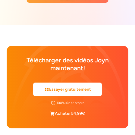
Télécharger des vidéos Joyn
maintenant!
Essayer gratuitement
100% sûr et propre
Acheter
54,99€