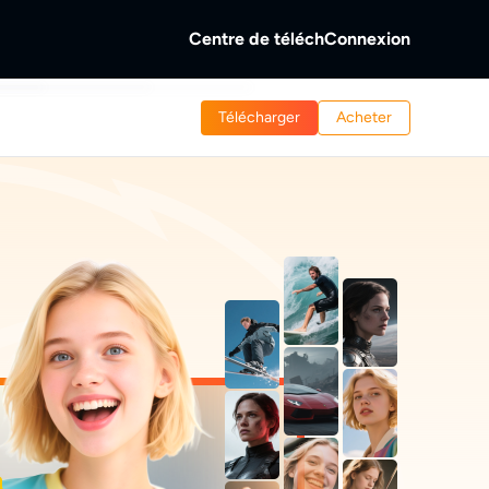
Centre de téléch
Connexion
b
Télécharger
Acheter
as
VD/Blu-ray/UHD.
sques et des vidéos locales/en
b
ent de vidéos en streaming.