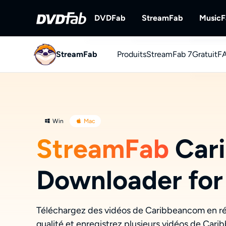
DVDFab
StreamFab
Music
StreamFab
Produits
DVDFab
StreamFab 7
StreamFab
Gratuit
F
Solutions complètes pour DVD/B
Téléchargement de
ray/UHD.
YouT
Téléch
Win
Mac
StreamFab
Car
Downloader for
Téléchargez des vidéos de Caribbeancom en ré
qualité et enregistrez plusieurs vidéos de Ca