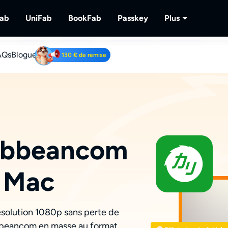
Fab
UniFab
BookFab
Passkey
Plus
AQs
MusicFab
Bloguer
UniFab
BookFab
Passkey
PlayerFa
130 € de remise
lu-
 vidéos en streaming.
Téléchargement de musique en streaming
L'Optimiseur Vidéo/Audio Alimenté par IA.
La solution ultime pour les E-books, Mang
Décryptage de disques D
Lire des di
& Audiobooks.
streaming.
ube Downloader
RecordFa
argez des vidéos YouTube gratuitement.
Enregistrem
ibbeancom
 Mac
solution 1080p sans perte de
ribbeancom en masse au format